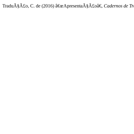
TraduÃ§Ã£o, C. de (2016) â€œApresentaÃ§Ã£oâ€,
Cadernos de T