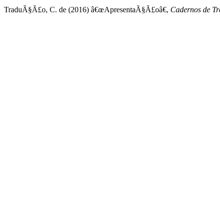
TraduÃ§Ã£o, C. de (2016) â€œApresentaÃ§Ã£oâ€,
Cadernos de T