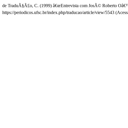
de TraduÃ§Ã£o, C. (1999) â€œEntrevista com JosÃ© Roberto Oâ€
https://periodicos.ufsc.br/index.php/traducao/article/view/5543 (Aces