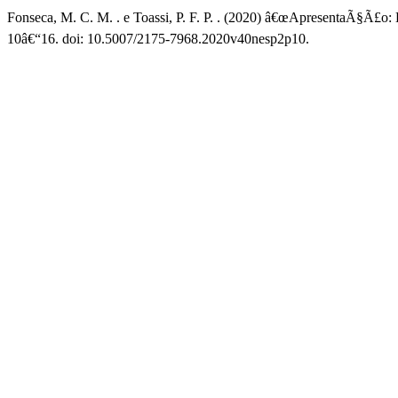
Fonseca, M. C. M. . e Toassi, P. F. P. . (2020) â€œApresentaÃ§Ã£
10â€“16. doi: 10.5007/2175-7968.2020v40nesp2p10.