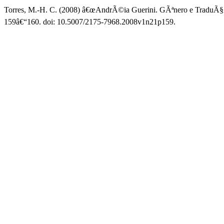
Torres, M.-H. C. (2008) â€œAndrÃ©ia Guerini. GÃªnero e TraduÃ§
159â€“160. doi: 10.5007/2175-7968.2008v1n21p159.