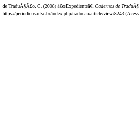
de TraduÃ§Ã£o, C. (2008) â€œExpedienteâ€,
Cadernos de TraduÃ
https://periodicos.ufsc.br/index.php/traducao/article/view/8243 (Aces