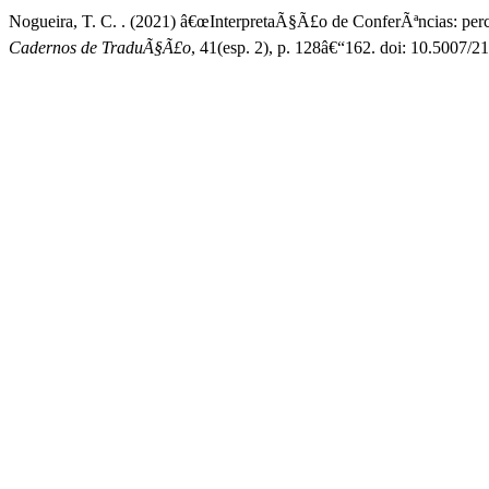
Nogueira, T. C. . (2021) â€œInterpretaÃ§Ã£o de ConferÃªncias: pe
Cadernos de TraduÃ§Ã£o
, 41(esp. 2), p. 128â€“162. doi: 10.5007/