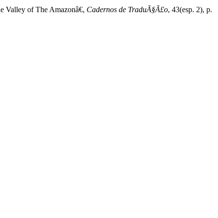
he Valley of The Amazonâ€,
Cadernos de TraduÃ§Ã£o
, 43(esp. 2), p.