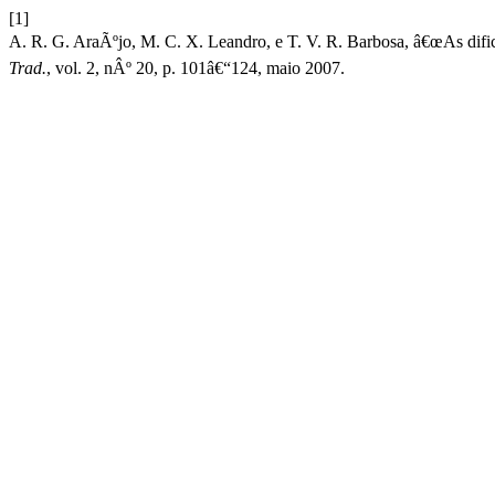
[1]
A. R. G. AraÃºjo, M. C. X. Leandro, e T. V. R. Barbosa, â€œAs difi
Trad.
, vol. 2, nÂº 20, p. 101â€“124, maio 2007.