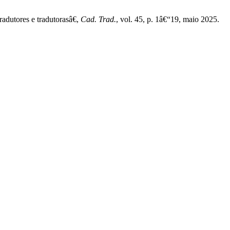
adutores e tradutorasâ€,
Cad. Trad.
, vol. 45, p. 1â€“19, maio 2025.