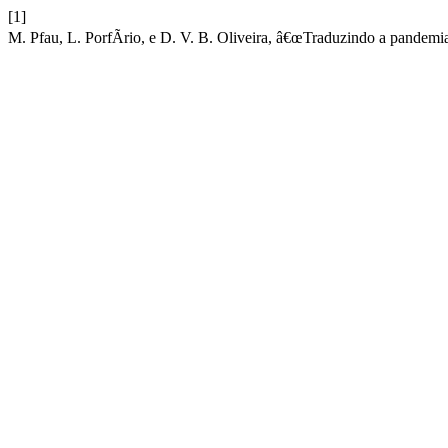
[1]
M. Pfau, L. PorfÃ­rio, e D. V. B. Oliveira, â€œTraduzindo a pandemi