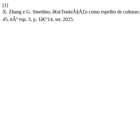
[1]
X. Zhang e G. Sinedino, â€œTraduÃ§Ã£o como espelho de culturas: u
45, nÂº esp. 3, p. 1â€“14, set. 2025.