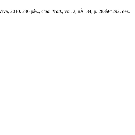
iva, 2010. 236 pâ€.,
Cad. Trad.
, vol. 2, nÂº 34, p. 283â€“292, dez.