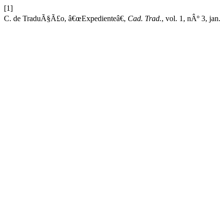
[1]
C. de TraduÃ§Ã£o, â€œExpedienteâ€,
Cad. Trad.
, vol. 1, nÂº 3, jan