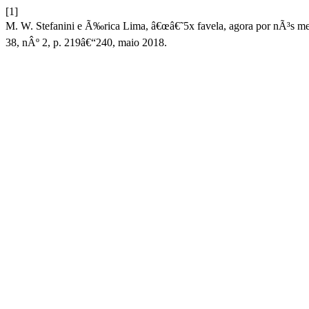
[1]
M. W. Stefanini e Ã‰rica Lima, â€œâ€˜5x favela, agora por nÃ³s 
38, nÂº 2, p. 219â€“240, maio 2018.