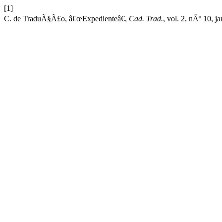
[1]
C. de TraduÃ§Ã£o, â€œExpedienteâ€,
Cad. Trad.
, vol. 2, nÂº 10, j