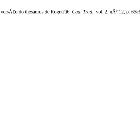
 versÃ£o do thesaurus de Roget?â€,
Cad. Trad.
, vol. 2, nÂº 12, p. 65â