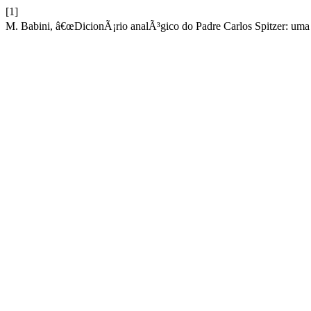
[1]
M. Babini, â€œDicionÃ¡rio analÃ³gico do Padre Carlos Spitzer: uma