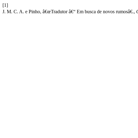
[1]
J. M. C. A. e Pinho, â€œTradutor â€“ Em busca de novos rumosâ€.,