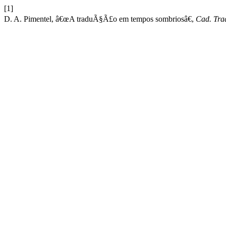
[1]
D. A. Pimentel, â€œA traduÃ§Ã£o em tempos sombriosâ€,
Cad. Tra