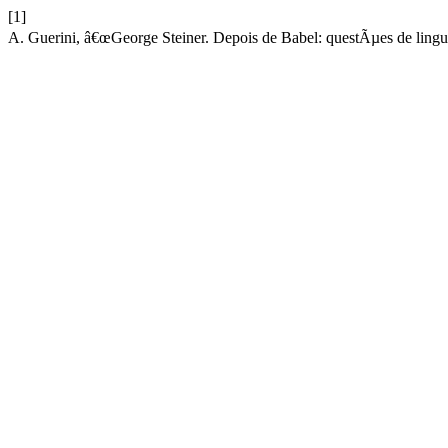
[1]
A. Guerini, â€œGeorge Steiner. Depois de Babel: questÃµes de lin