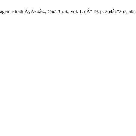
guagem e traduÃ§Ã£oâ€.,
Cad. Trad.
, vol. 1, nÂº 19, p. 264â€“267, abr