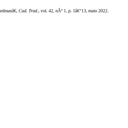
ardmanâ€,
Cad. Trad.
, vol. 42, nÂº 1, p. 1â€“13, maio 2022.