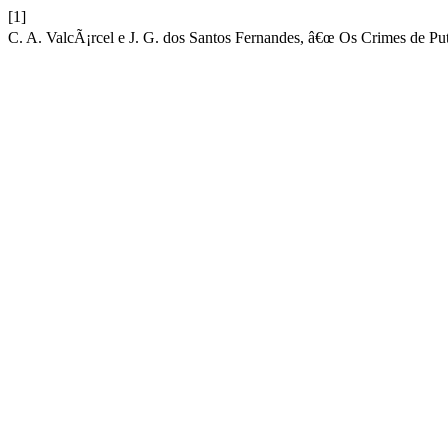
[1]
C. A. ValcÃ¡rcel e J. G. dos Santos Fernandes, â€œ Os Crimes de P