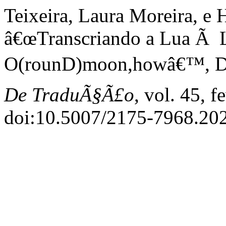
Teixeira, Laura Moreira, e 
â€œTranscriando a Lua Ã L
O(rounD)moon,howâ€™, De
De TraduÃ§Ã£o
, vol. 45, f
doi:10.5007/2175-7968.20