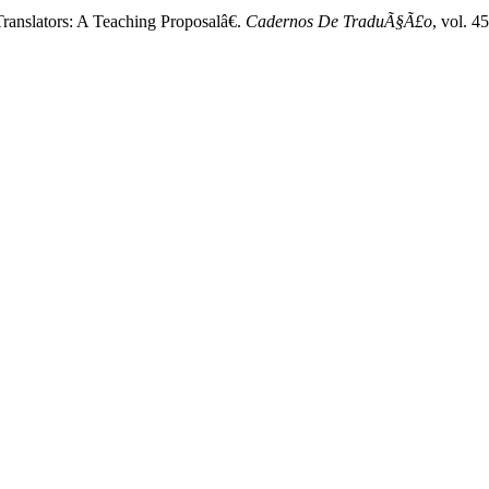
Translators: A Teaching Proposalâ€.
Cadernos De TraduÃ§Ã£o
, vol. 