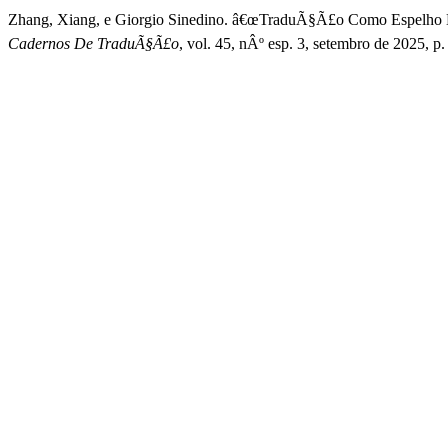
Zhang, Xiang, e Giorgio Sinedino. â€œTraduÃ§Ã£o Como Espelho De 
Cadernos De TraduÃ§Ã£o
, vol. 45, nÂº esp. 3, setembro de 2025, 