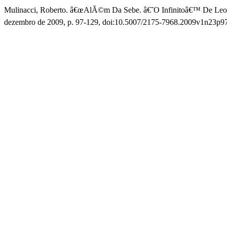
Mulinacci, Roberto. â€œAlÃ©m Da Sebe. â€˜O Infinitoâ€™ De Leo
dezembro de 2009, p. 97-129, doi:10.5007/2175-7968.2009v1n23p9