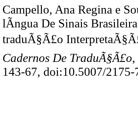
Campello, Ana Regina e So
lÃ­ngua De Sinais Brasile
traduÃ§Ã£o InterpretaÃ§Ã£o
Cadernos De TraduÃ§Ã£o
,
143-67, doi:10.5007/2175