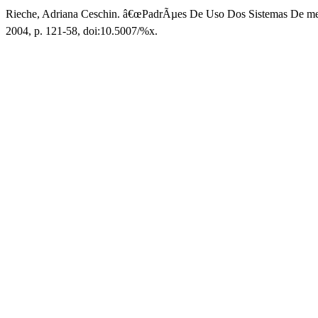
Rieche, Adriana Ceschin. â€œPadrÃµes De Uso Dos Sistemas De m
2004, p. 121-58, doi:10.5007/%x.