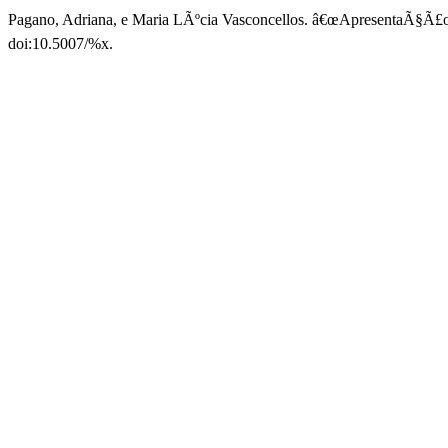
Pagano, Adriana, e Maria LÃºcia Vasconcellos. â€œApresentaÃ§Ã£o
doi:10.5007/%x.