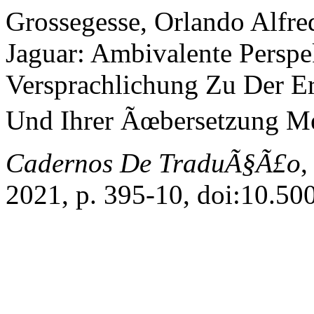
Grossegesse, Orlando Alfr
Jaguar: Ambivalente Persp
Versprachlichung Zu Der E
Und Ihrer Ãœbersetzung Me
Cadernos De TraduÃ§Ã£o
,
2021, p. 395-10, doi:10.5