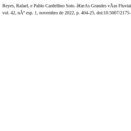
Reyes, Rafael, e Pablo Cardellino Soto. â€œAs Grandes vÃ­as Fluvi
vol. 42, nÂº esp. 1, novembro de 2022, p. 404-25, doi:10.5007/217