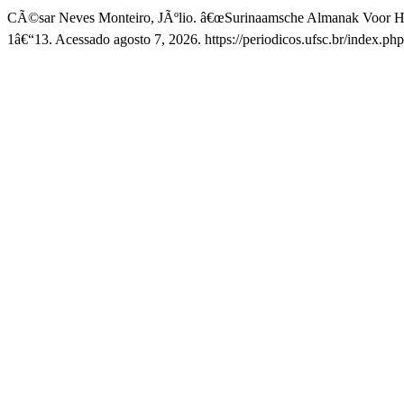
CÃ©sar Neves Monteiro, JÃºlio. â€œSurinaamsche Almanak Voor He
1â€“13. Acessado agosto 7, 2026. https://periodicos.ufsc.br/index.php