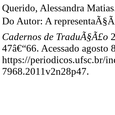
Querido, Alessandra Matia
Do Autor: A representaÃ§Ã£
Cadernos de TraduÃ§Ã£o
2
47â€“66. Acessado agosto 8
https://periodicos.ufsc.br/
7968.2011v2n28p47.