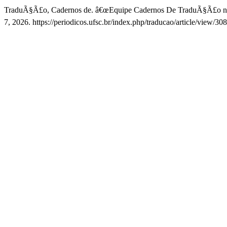
TraduÃ§Ã£o, Cadernos de. â€œEquipe Cadernos De TraduÃ§Ã£o n.
7, 2026. https://periodicos.ufsc.br/index.php/traducao/article/view/30