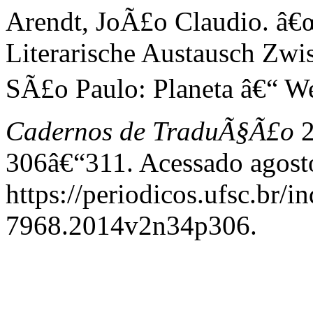
Arendt, JoÃ£o Claudio. â
Literarische Austausch Zwi
SÃ£o Paulo: Planeta â€“ We
Cadernos de TraduÃ§Ã£o
2
306â€“311. Acessado agost
https://periodicos.ufsc.br/
7968.2014v2n34p306.