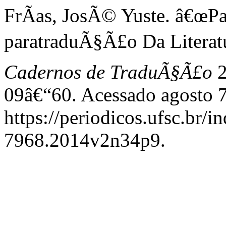
FrÃ­as, JosÃ© Yuste. â€œP
paratraduÃ§Ã£o Da Literatur
Cadernos de TraduÃ§Ã£o
2
09â€“60. Acessado agosto 7
https://periodicos.ufsc.br/
7968.2014v2n34p9.