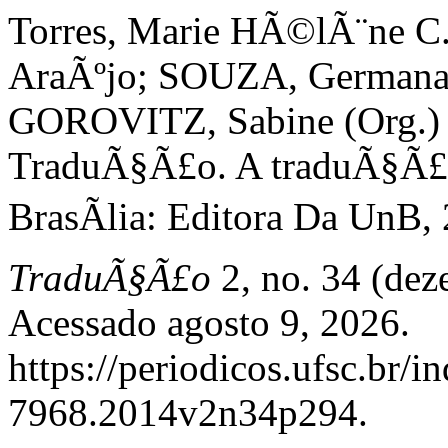
Torres, Marie HÃ©lÃ¨ne C
AraÃºjo; SOUZA, Germana 
GOROVITZ, Sabine (Org.) E
TraduÃ§Ã£o. A traduÃ§Ã£o 
BrasÃ­lia: Editora Da UnB, 
TraduÃ§Ã£o
2, no. 34 (dez
Acessado agosto 9, 2026.
https://periodicos.ufsc.br/
7968.2014v2n34p294.