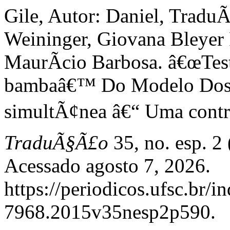
Gile, Autor: Daniel, Trad
Weininger, Giovana Bleyer 
MaurÃ­cio Barbosa. â€œTes
bambaâ€™ Do Modelo Dos 
simultÃ¢nea â€“ Uma cont
TraduÃ§Ã£o
35, no. esp. 2
Acessado agosto 7, 2026.
https://periodicos.ufsc.br/
7968.2015v35nesp2p590.