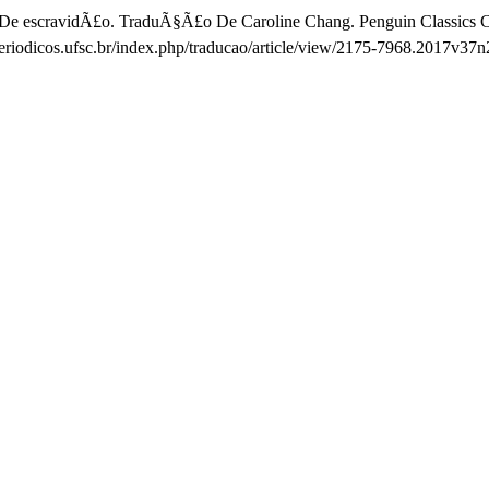
e escravidÃ£o. TraduÃ§Ã£o De Caroline Chang. Penguin Classics Co
periodicos.ufsc.br/index.php/traducao/article/view/2175-7968.2017v37