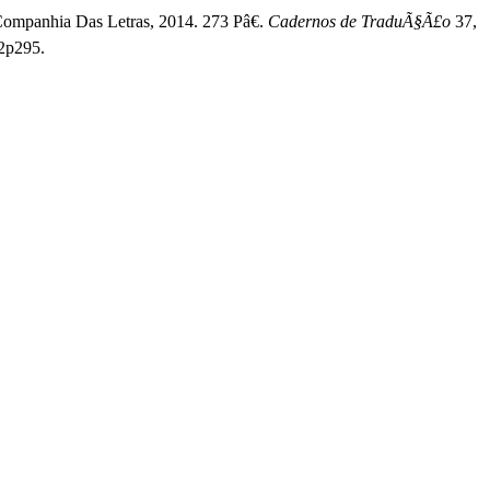
mpanhia Das Letras, 2014. 273 Pâ€.
Cadernos de TraduÃ§Ã£o
37,
n2p295.