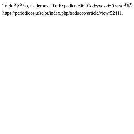
TraduÃ§Ã£o, Cadernos. â€œExpedienteâ€.
Cadernos de TraduÃ§Ã
https://periodicos.ufsc.br/index.php/traducao/article/view/52411.