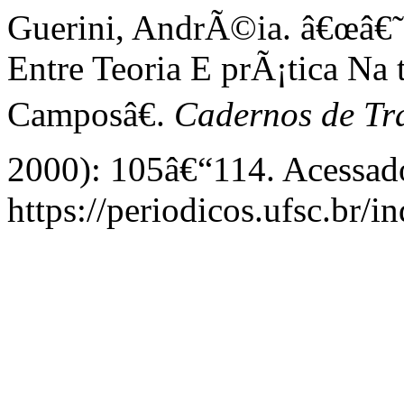
Guerini, AndrÃ©ia. â€œâ€
Entre Teoria E prÃ¡tica N
Camposâ€.
Cadernos de T
2000): 105â€“114. Acessado
https://periodicos.ufsc.br/i