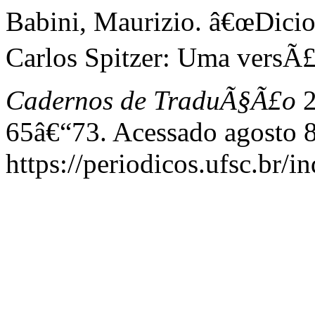
Babini, Maurizio. â€œDici
Carlos Spitzer: Uma versÃ£
Cadernos de TraduÃ§Ã£o
2
65â€“73. Acessado agosto 8
https://periodicos.ufsc.br/i