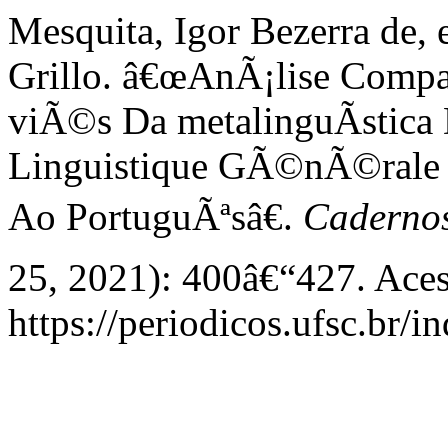
Mesquita, Igor Bezerra de, 
Grillo. â€œAnÃ¡lise Comp
viÃ©s Da metalinguÃ­stica
Linguistique GÃ©nÃ©rale
Ao PortuguÃªsâ€.
Caderno
25, 2021): 400â€“427. Aces
https://periodicos.ufsc.br/