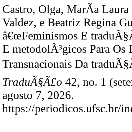
Castro, Olga, MarÃ­a Laura
Valdez, e Beatriz Regina 
â€œFeminismos E traduÃ§Ã
E metodolÃ³gicos Para Os 
Transnacionais Da traduÃ§
TraduÃ§Ã£o
42, no. 1 (set
agosto 7, 2026.
https://periodicos.ufsc.br/