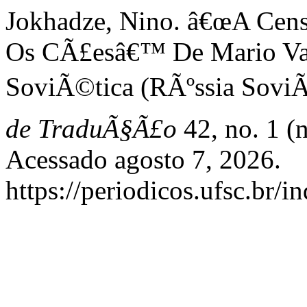
Jokhadze, Nino. â€œA Cens
Os CÃ£esâ€™ De Mario Va
SoviÃ©tica (RÃºssia SoviÃ
de TraduÃ§Ã£o
42, no. 1 (
Acessado agosto 7, 2026.
https://periodicos.ufsc.br/