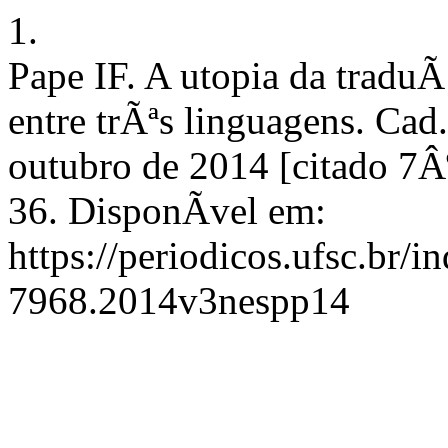
1.
Pape IF. A utopia da tradu
entre trÃªs linguagens. Cad.
outubro de 2014 [citado 7Âº
36. DisponÃ­vel em:
https://periodicos.ufsc.br/
7968.2014v3nespp14