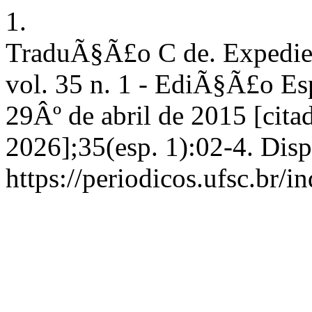
1.
TraduÃ§Ã£o C de. Expedie
vol. 35 n. 1 - EdiÃ§Ã£o Espe
29Âº de abril de 2015 [cita
2026];35(esp. 1):02-4. Dis
https://periodicos.ufsc.br/