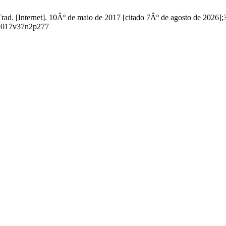
. [Internet]. 10Âº de maio de 2017 [citado 7Âº de agosto de 2026];3
8.2017v37n2p277