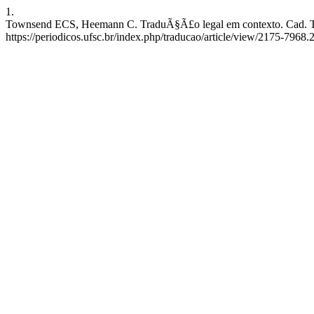
1.
Townsend ECS, Heemann C. TraduÃ§Ã£o legal em contexto. Cad. Trad
https://periodicos.ufsc.br/index.php/traducao/article/view/2175-796