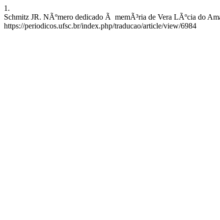
1.
Schmitz JR. NÃºmero dedicado Ã memÃ³ria de Vera LÃºcia do Amaral 
https://periodicos.ufsc.br/index.php/traducao/article/view/6984