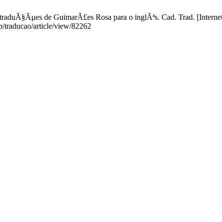
 traduÃ§Ãµes de GuimarÃ£es Rosa para o inglÃªs. Cad. Trad. [Internet
p/traducao/article/view/82262