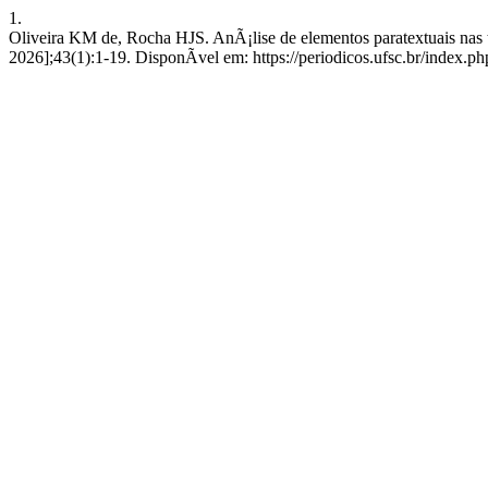
1.
Oliveira KM de, Rocha HJS. AnÃ¡lise de elementos paratextuais nas
2026];43(1):1-19. DisponÃ­vel em: https://periodicos.ufsc.br/index.ph