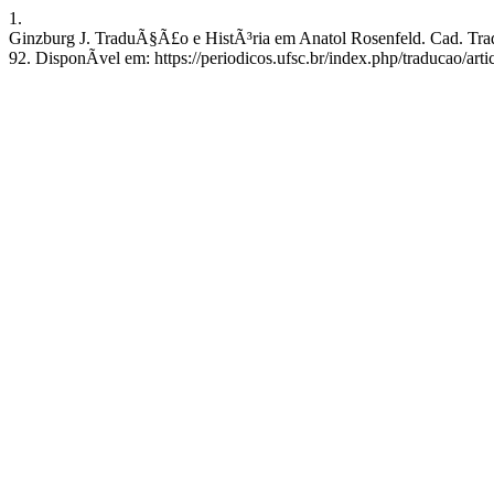
1.
Ginzburg J. TraduÃ§Ã£o e HistÃ³ria em Anatol Rosenfeld. Cad. Trad.
92. DisponÃ­vel em: https://periodicos.ufsc.br/index.php/traducao/art